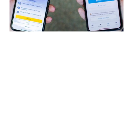
Lufthansa’dan
“Yapay Zekâ”
Yatırımı
Lufthansa Group, kendi bünyesindeki teknoloji