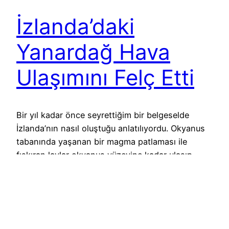
İzlanda’daki
Yanardağ Hava
Ulaşımını Felç Etti
Bir yıl kadar önce seyrettiğim bir belgeselde
İzlanda’nın nasıl oluştuğu anlatılıyordu. Okyanus
tabanında yaşanan bir magma patlaması ile
fışkıran lavlar okyanus yüzeyine kadar ulaşıp,
İzlanda ve çevresindeki adaları meydana
getirmişti. Yani aslında İzlanda, bir bacanın
üzerinde kurulmuş gibiydi ve bu baca her an
yeniden duman tüttürmeye başlayabilirdi. Bu
bacanın 200 yıl aradan sonra geçtiğimiz