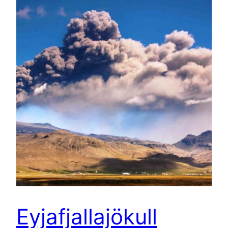
Eyjafjallajökull