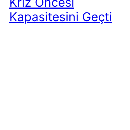
Kriz Öncesi
Kapasitesini Geçti
Dünyanın en dinamik havayollarından bir tanesi
olan Ryanair, kasım ayında kriz öncesindeki
kapasite miktarını aştı. Ryanair böylece Covid-19
krizinin başlangıcından bu yana ilk kez bu
başarıyı göstermiş oldu. 4-10 Kasım arasındaki
bir hafta boyunca 2.096 uçuş yapan şirket,
2019’un aynı dönemini %6 oranında geçti. Aylık
planlamaya göre Ryanair, %8,4 oranında bir
artışla toplam 62.805 uçuş…
17 November 2021