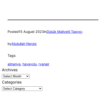
Posted
15 August 2023
in
Düşük Maliyetli Taşıyıcı
by
Abdullah Nergiz
Tags:
almanya
, 
havayolu
, 
ryanair
Archives
Categories