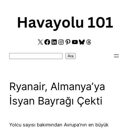
Skip
to
content
X
Facebook
LinkedIn
Instagram
Pinterest
YouTube
Bluesky
Threads
Search
Ara
Ryanair, Almanya’ya
İsyan Bayrağı Çekti
Yolcu sayısı bakımından Avrupa’nın en büyük