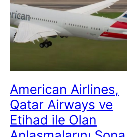
American Airlines,
Qatar Airways ve
Etihad ile Olan
Anlaşmalarını Sona