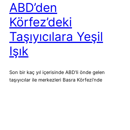
ABD’den
Körfez’deki
Taşıyıcılara Yeşil
Işık
Son bir kaç yıl içerisinde ABD’li önde gelen
taşıyıcılar ile merkezleri Basra Körfezi’nde
bulunan Emirates, Etihad ve Qatar Airways
arasında alevlenen “devlet yardımı” tartışması,
yeni bir aşamaya geçti. ABD Dışişleri Bakanlığı,
Basra Körfezi merkezli havayolu şirketlerine yeşil
ışık yaktı. Amerikalı yerli taşıyıcıların pek de tercih
etmediği bu karar, geçtiğimiz Haziran ayının