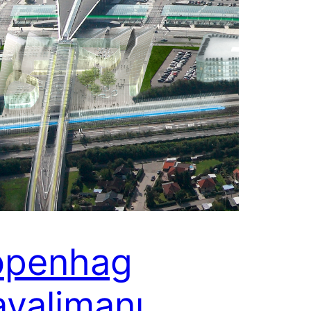
openhag
valimanı,