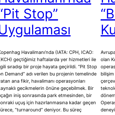
“Pit Stop”
“B
Uygulaması
Ku
Kopenhag Havalimanı’nda (IATA: CPH, ICAO:
Avrupa
EKCH) geçtiğimiz haftalarda yer hizmetleri ile
olan K
lgili sıradışı bir proje hayata geçirildi. “Pit Stop
operas
on Demand” adı verilen bu projenin temelinde
bilişi
yatan ana fikir, havalimanı operasyonları
çerçev
kaynaklı gecikmelerin önüne geçebilmek. Bir
teknol
uçağın iniş sonrasında park etmesinden, bir
dönemli
sonraki uçuş için hazırlanmasına kadar geçen
Operas
sürece, “turnaround” deniyor. Bu süreç
deneyi