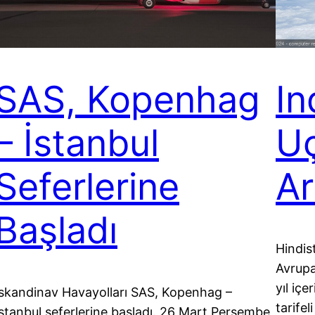
SAS, Kopenhag
In
– İstanbul
Uç
Seferlerine
Ar
Başladı
Hindis
Avrupa
yıl iç
İskandinav Havayolları SAS, Kopenhag –
tarifel
İstanbul seferlerine başladı. 26 Mart Perşembe