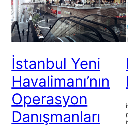
İstanbul Yeni
Havalimanı’nın
Operasyon
İ
Danışmanları
h