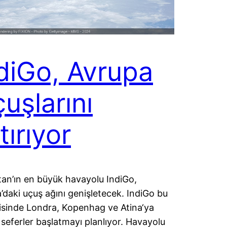
diGo, Avrupa
uşlarını
tırıyor
tan’ın en büyük havayolu IndiGo,
’daki uçuş ağını genişletecek. IndiGo bu
erisinde Londra, Kopenhag ve Atina‘ya
i seferler başlatmayı planlıyor. Havayolu