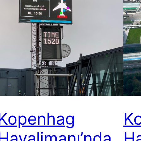
Kopenhag
K
Havalimanı’nda
Ha