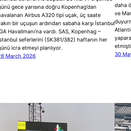
daha 
günü gece yarısına doğru Kopenhag’dan
ve Man
havalanan Airbus A320 tipi uçak, üç saate
duyurm
yakın bir uçuşun ardından sabaha karşı İstanbul
Atlant
İGA Havalimanı’na vardı. SAS, Kopenhag –
yapara
İstanbul seferlerini (SK381/382) haftanın her
etmişt
günü icra etmeyi planlıyor.
30 Ma
28 March 2026