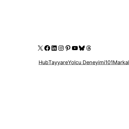
X
Facebook
LinkedIn
Instagram
Pinterest
YouTube
Bluesky
Threads
Hub
Tayyare
Yolcu Deneyimi
101
Marka