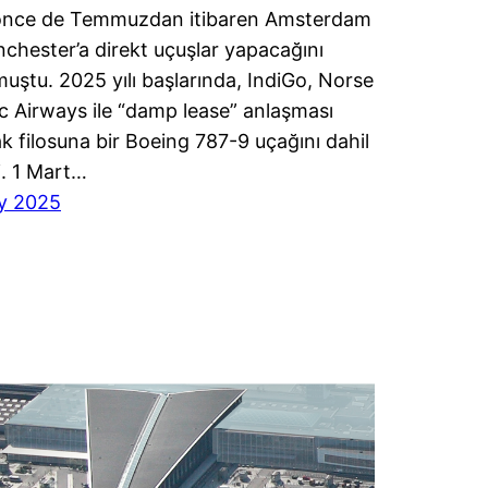
önce de Temmuzdan itibaren Amsterdam
chester’a direkt uçuşlar yapacağını
uştu. 2025 yılı başlarında, IndiGo, Norse
ic Airways ile “damp lease” anlaşması
k filosuna bir Boeing 787-9 uçağını dahil
i. 1 Mart…
y 2025