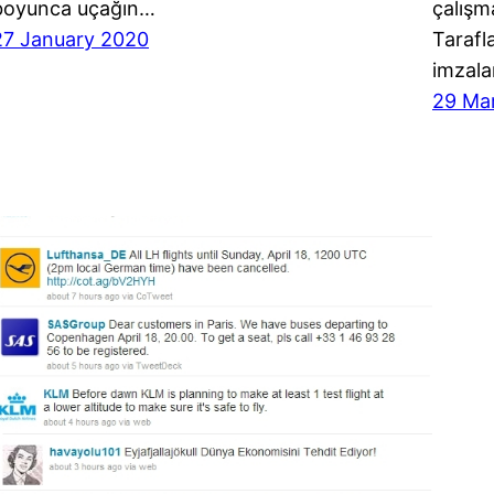
boyunca uçağın…
çalışm
27 January 2020
Tarafl
imzal
29 Ma