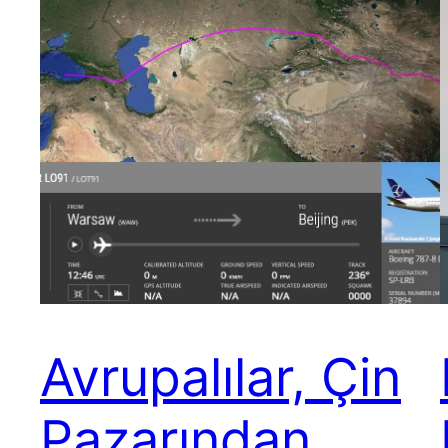
Avrupalılar, Çin
Pazarından