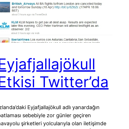
Eyjafjallajökull
Etkisi Twitter’da
zlanda’daki Eyjafjallajökull adlı yanardağın
patlaması sebebiyle zor günler geçiren
avayolu şirketleri yolcularıyla olan iletişimde