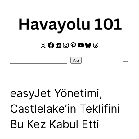
Skip
to
content
X
Facebook
LinkedIn
Instagram
Pinterest
YouTube
Bluesky
Threads
Search
Ara
easyJet Yönetimi,
Castlelake’in Teklifini
Bu Kez Kabul Etti