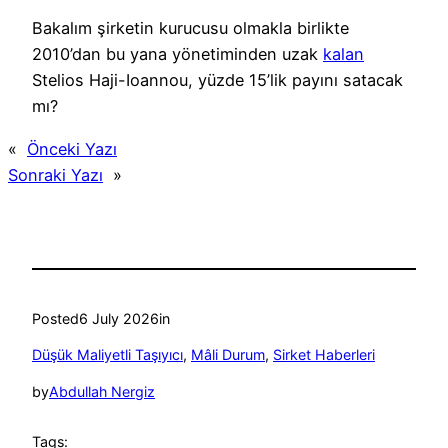
Bakalım şirketin kurucusu olmakla birlikte
2010’dan bu yana yönetiminden uzak
kalan
Stelios Haji-Ioannou, yüzde 15’lik payını satacak
mı?
«
Önceki Yazı
Sonraki Yazı
»
Posted
6 July 2026
in
Düşük Maliyetli Taşıyıcı
, 
Mâli Durum
, 
Sirket Haberleri
by
Abdullah Nergiz
Tags: