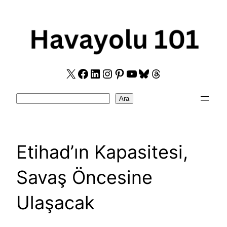
Skip
to
content
X
Facebook
LinkedIn
Instagram
Pinterest
YouTube
Bluesky
Threads
Search
Ara
Etihad’ın Kapasitesi,
Savaş Öncesine
Ulaşacak