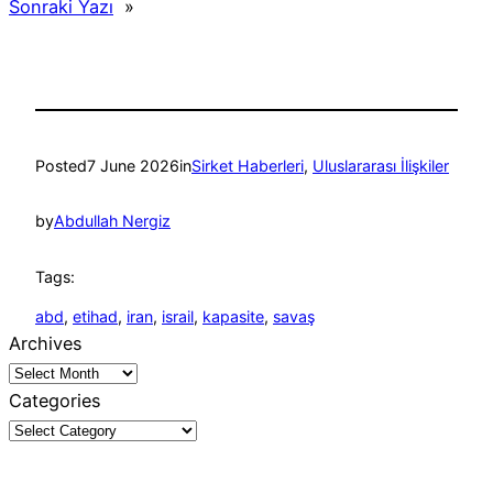
Sonraki Yazı
»
Posted
7 June 2026
in
Sirket Haberleri
, 
Uluslararası İlişkiler
by
Abdullah Nergiz
Tags:
abd
, 
etihad
, 
iran
, 
israil
, 
kapasite
, 
savaş
Archives
Categories