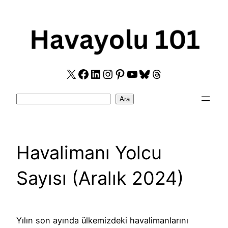
Skip
to
content
X
Facebook
LinkedIn
Instagram
Pinterest
YouTube
Bluesky
Threads
Search
Ara
Havalimanı Yolcu
Sayısı (Aralık 2024)
Yılın son ayında ülkemizdeki havalimanlarını