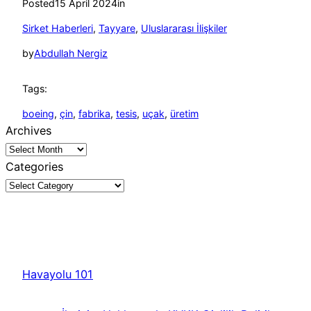
Posted
15 April 2024
in
Sirket Haberleri
, 
Tayyare
, 
Uluslararası İlişkiler
by
Abdullah Nergiz
Tags:
boeing
, 
çin
, 
fabrika
, 
tesis
, 
uçak
, 
üretim
Archives
Categories
Havayolu 101