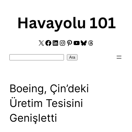
Skip
to
content
X
Facebook
LinkedIn
Instagram
Pinterest
YouTube
Bluesky
Threads
Search
Ara
Boeing, Çin’deki
Üretim Tesisini
Genişletti