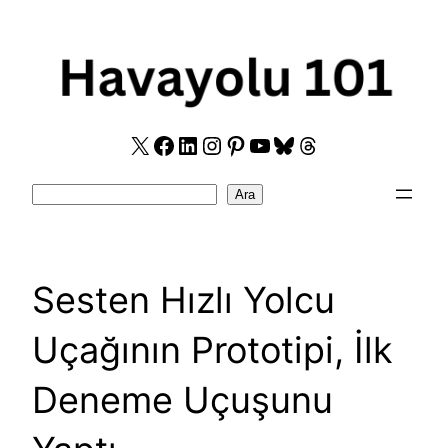
Skip
to
content
X
Facebook
LinkedIn
Instagram
Pinterest
YouTube
Bluesky
Threads
Search
Ara
Sesten Hızlı Yolcu
Uçağının Prototipi, İlk
Deneme Uçuşunu