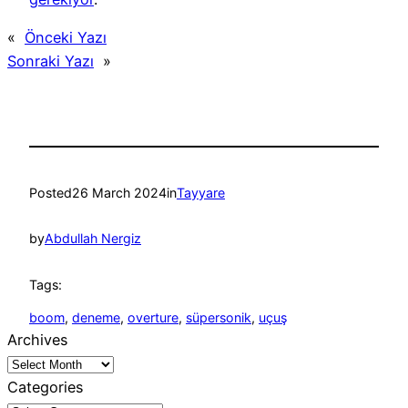
«
Önceki Yazı
Sonraki Yazı
»
Posted
26 March 2024
in
Tayyare
by
Abdullah Nergiz
Tags:
boom
, 
deneme
, 
overture
, 
süpersonik
, 
uçuş
Archives
Categories