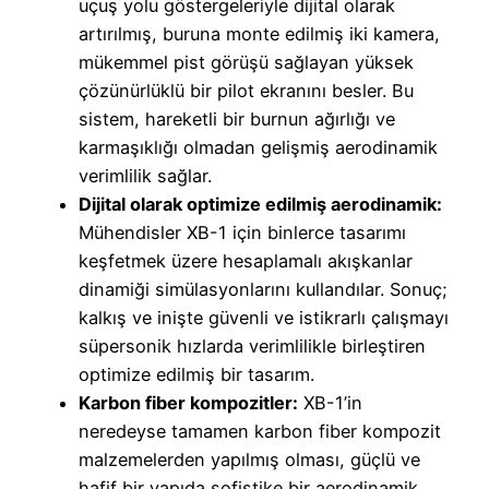
uçuş yolu göstergeleriyle dijital olarak
artırılmış, buruna monte edilmiş iki kamera,
mükemmel pist görüşü sağlayan yüksek
çözünürlüklü bir pilot ekranını besler. Bu
sistem, hareketli bir burnun ağırlığı ve
karmaşıklığı olmadan gelişmiş aerodinamik
verimlilik sağlar.
Dijital olarak optimize edilmiş aerodinamik:
Mühendisler XB-1 için binlerce tasarımı
keşfetmek üzere hesaplamalı akışkanlar
dinamiği simülasyonlarını kullandılar. Sonuç;
kalkış ve inişte güvenli ve istikrarlı çalışmayı
süpersonik hızlarda verimlilikle birleştiren
optimize edilmiş bir tasarım.
Karbon fiber kompozitler:
XB-1’in
neredeyse tamamen karbon fiber kompozit
malzemelerden yapılmış olması, güçlü ve
hafif bir yapıda sofistike bir aerodinamik