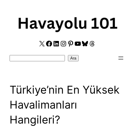
Skip
to
content
X
Facebook
LinkedIn
Instagram
Pinterest
YouTube
Bluesky
Threads
Search
Ara
Türkiye’nin En Yüksek
Havalimanları
Hangileri?