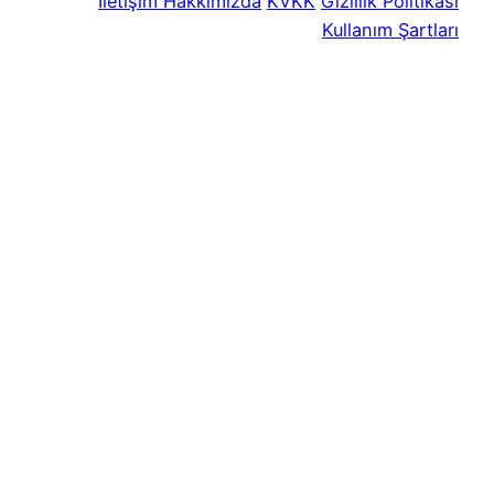
İletişim
Hakkımızda
KVKK
Gizlilik Politikası
Kullanım Şartları