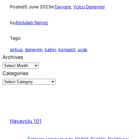
Posted
5 June 2023
in
Tayyare
, 
Yolcu Deneyimi
by
Abdullah Nergiz
Tags:
airbus
, 
deneyim
, 
kabin
, 
konsept
, 
uçak
Archives
Categories
Havayolu 101