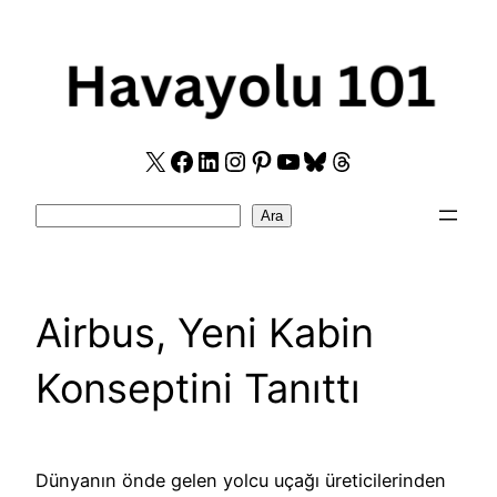
Skip
to
content
X
Facebook
LinkedIn
Instagram
Pinterest
YouTube
Bluesky
Threads
Search
Ara
Airbus, Yeni Kabin
Konseptini Tanıttı
Dünyanın önde gelen yolcu uçağı üreticilerinden