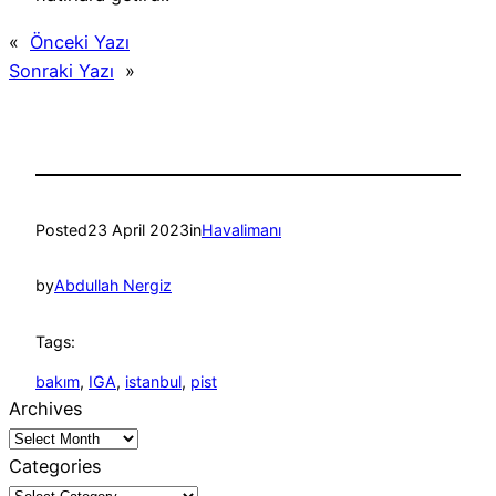
«
Önceki Yazı
Sonraki Yazı
»
Posted
23 April 2023
in
Havalimanı
by
Abdullah Nergiz
Tags:
bakım
, 
IGA
, 
istanbul
, 
pist
Archives
Categories