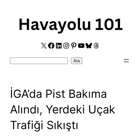
Skip
to
content
X
Facebook
LinkedIn
Instagram
Pinterest
YouTube
Bluesky
Threads
Search
Ara
İGA’da Pist Bakıma
Alındı, Yerdeki Uçak
Trafiği Sıkıştı