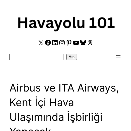
Skip
to
content
X
Facebook
LinkedIn
Instagram
Pinterest
YouTube
Bluesky
Threads
Search
Ara
Airbus ve ITA Airways,
Kent İçi Hava
Ulaşımında İşbirliği