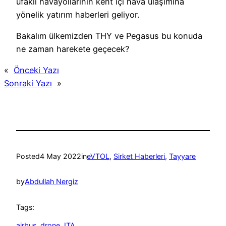
ufaklı havayollarının kent içi hava ulaşımına
yönelik yatırım haberleri geliyor.
Bakalım ülkemizden THY ve Pegasus bu konuda
ne zaman harekete geçecek?
«
Önceki Yazı
Sonraki Yazı
»
Posted
4 May 2022
in
eVTOL
, 
Sirket Haberleri
, 
Tayyare
by
Abdullah Nergiz
Tags:
airbus
, 
drone
, 
ITA