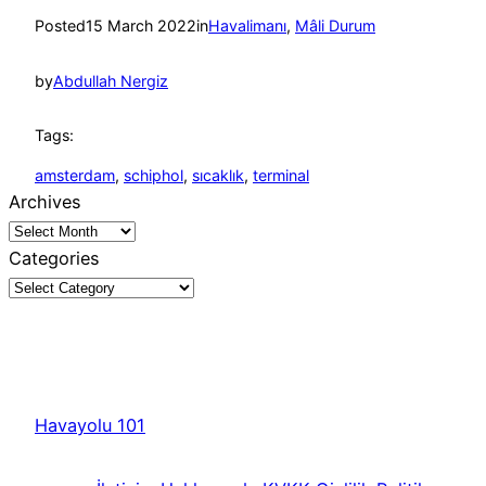
Posted
15 March 2022
in
Havalimanı
, 
Mâli Durum
by
Abdullah Nergiz
Tags:
amsterdam
, 
schiphol
, 
sıcaklık
, 
terminal
Archives
Categories
Havayolu 101