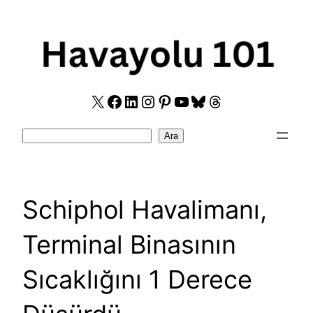
Skip
to
content
X
Facebook
LinkedIn
Instagram
Pinterest
YouTube
Bluesky
Threads
Search
Ara
Schiphol Havalimanı,
Terminal Binasının
Sıcaklığını 1 Derece