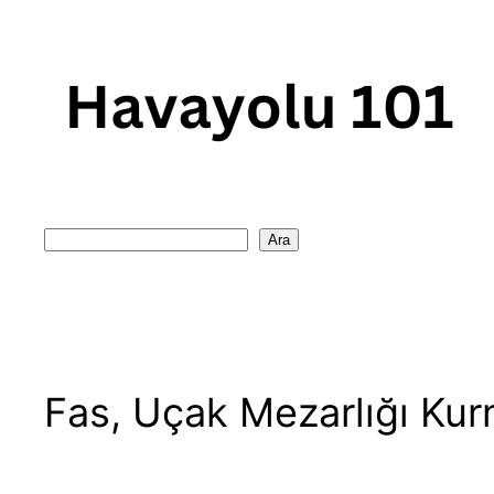
Skip
to
content
Search
Ara
Fas, Uçak Mezarlığı Kur