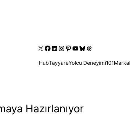
X
Facebook
LinkedIn
Instagram
Pinterest
YouTube
Bluesky
Threads
Hub
Tayyare
Yolcu Deneyimi
101
Marka
maya Hazırlanıyor