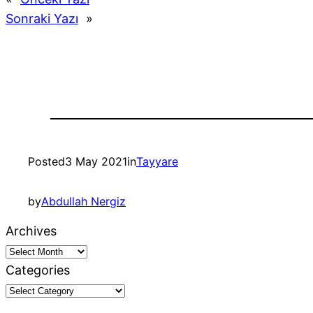
Sonraki Yazı
»
Posted
3 May 2021
in
Tayyare
by
Abdullah Nergiz
Archives
Categories