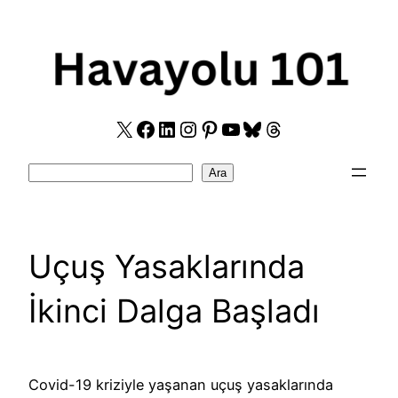
Skip
to
content
X
Facebook
LinkedIn
Instagram
Pinterest
YouTube
Bluesky
Threads
Search
Ara
Uçuş Yasaklarında
İkinci Dalga Başladı
Covid-19 kriziyle yaşanan uçuş yasaklarında