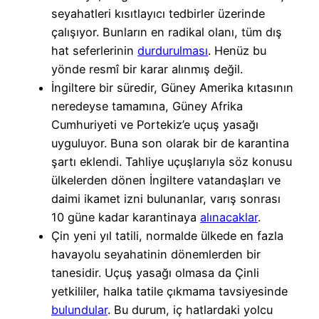
seyahatleri kısıtlayıcı tedbirler üzerinde
çalışıyor. Bunların en radikal olanı, tüm dış
hat seferlerinin
durdurulması
. Henüz bu
yönde resmî bir karar alınmış değil.
İngiltere bir süredir, Güney Amerika kıtasının
neredeyse tamamına,
Güney Afrika
Cumhuriyeti ve Portekiz’e uçuş yasağı
uyguluyor. Buna son olarak bir de karantina
şartı eklendi. Tahliye uçuşlarıyla söz konusu
ülkelerden dönen İngiltere vatandaşları ve
daimi ikamet izni bulunanlar, varış sonrası
10 güne kadar karantinaya
alınacaklar
.
Çin yeni yıl tatili, normalde ülkede en fazla
havayolu seyahatinin dönemlerden bir
tanesidir. Uçuş yasağı olmasa da Çinli
yetkililer, halka tatile çıkmama tavsiyesinde
bulundular
. Bu durum, iç hatlardaki yolcu