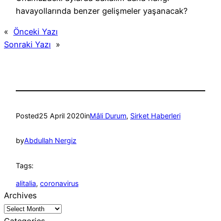
havayollarında benzer gelişmeler yaşanacak?
«
Önceki Yazı
Sonraki Yazı
»
Posted
25 April 2020
in
Mâli Durum
, 
Sirket Haberleri
by
Abdullah Nergiz
Tags:
alitalia
, 
coronavirus
Archives