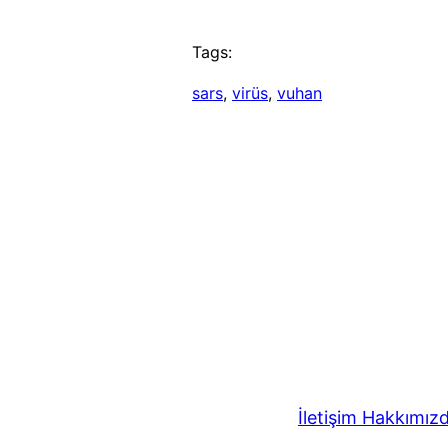
Tags:
sars
, 
virüs
, 
vuhan
İletişim
Hakkımız