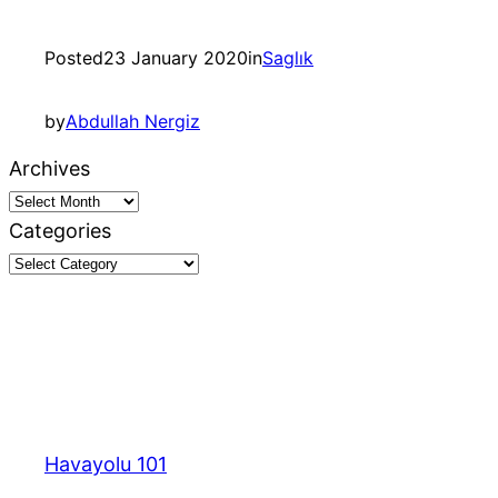
Posted
23 January 2020
in
Saglık
by
Abdullah Nergiz
Archives
Categories
Havayolu 101