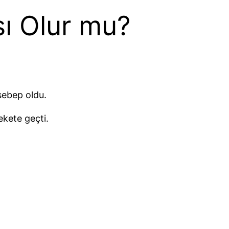
sı Olur mu?
sebep oldu.
ekete geçti.