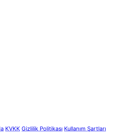
da
KVKK
Gizlilik Politikası
Kullanım Şartları