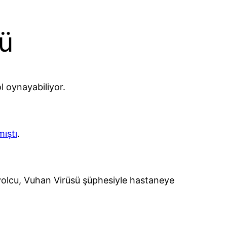
sü
ol oynayabiliyor.
mıştı
.
 yolcu, Vuhan Virüsü şüphesiyle hastaneye