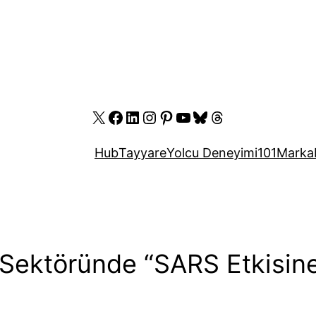
X
Facebook
LinkedIn
Instagram
Pinterest
YouTube
Bluesky
Threads
Hub
Tayyare
Yolcu Deneyimi
101
Marka
k Sektöründe “SARS Etkisin