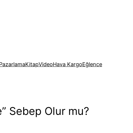
Pazarlama
Kitap
Video
Hava Kargo
Eğlence
e” Sebep Olur mu?