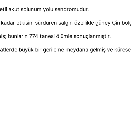
detli akut solunum yolu sendromudur.
dar etkisini sürdüren salgın özellikle güney Çin böl
miş; bunların 774 tanesi ölümle sonuçlanmıştır.
tlerde büyük bir gerileme meydana gelmiş ve küresel h