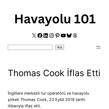
Skip
to
content
X
Facebook
LinkedIn
Instagram
Pinterest
YouTube
Bluesky
Threads
Search
Ara
Thomas Cook İflas Etti
İngiltere merkezli tur operatörü ve havayolu
şirketi Thomas Cook, 23 Eylül 2019 tarihi
itibarıyla iflas etti.