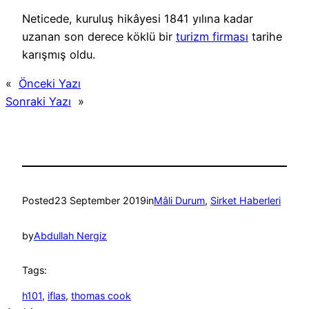
Neticede, kuruluş hikâyesi 1841 yılına kadar
uzanan son derece köklü bir
turizm firması
tarihe
karışmış oldu.
«
Önceki Yazı
Sonraki Yazı
»
Posted
23 September 2019
in
Mâli Durum
, 
Sirket Haberleri
by
Abdullah Nergiz
Tags:
h101
, 
iflas
, 
thomas cook