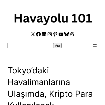
Skip
to
content
X
Facebook
LinkedIn
Instagram
Pinterest
YouTube
Bluesky
Threads
Search
Ara
Tokyo’daki
Havalimanlarına
Ulaşımda, Kripto Para