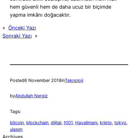
hem güvenli hem de daha ucuz bir biçimde
yapma imkânı doğacaktır.
«
Önceki Yazı
Sonraki Yazı
»
Posted
6 November 2018
in
Teknoloji
by
Abdullah Nergiz
Tags:
bitcoin
, 
blockchain
, 
dijital
, 
h101
, 
Havalimanı
, 
kripto
, 
tokyo
, 
ulaşım
Archives