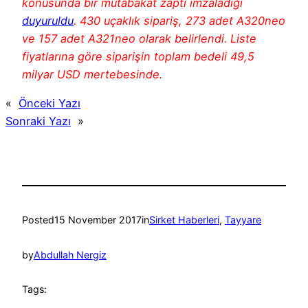
konusunda bir mutabakat zaptı imzaladığı
duyuruldu
. 430 uçaklık sipariş, 273 adet A320neo
ve 157 adet A321neo olarak belirlendi. Liste
fiyatlarına göre siparişin toplam bedeli 49,5
milyar USD mertebesinde.
«
Önceki Yazı
Sonraki Yazı
»
Posted
15 November 2017
in
Sirket Haberleri
, 
Tayyare
by
Abdullah Nergiz
Tags: