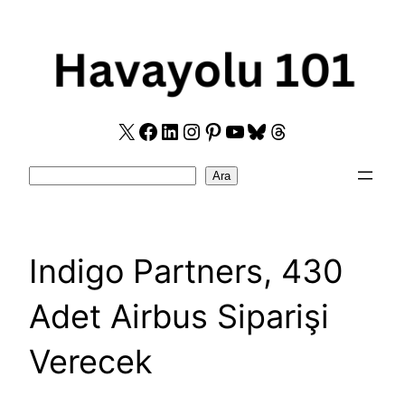
Skip
to
content
X
Facebook
LinkedIn
Instagram
Pinterest
YouTube
Bluesky
Threads
Search
Ara
Indigo Partners, 430
Adet Airbus Siparişi
Verecek