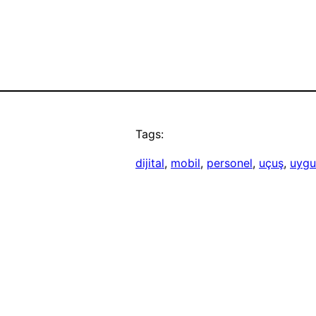
Tags:
dijital
, 
mobil
, 
personel
, 
uçuş
, 
uygu