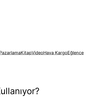
Pazarlama
Kitap
Video
Hava Kargo
Eğlence
ullanıyor?