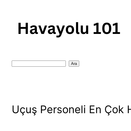
Skip
to
content
Search
Ara
Uçuş Personeli En Çok H