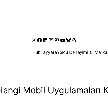
X
Facebook
LinkedIn
Instagram
Pinterest
YouTube
Bluesky
Threads
Hub
Tayyare
Yolcu Deneyimi
101
Marka
angi Mobil Uygulamaları K