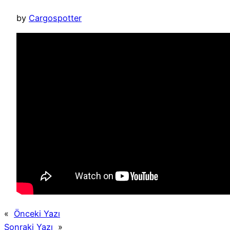
by
Cargospotter
«
Önceki Yazı
Sonraki Yazı
»