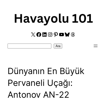
Skip
to
content
X
Facebook
LinkedIn
Instagram
Pinterest
YouTube
Bluesky
Threads
Search
Ara
Dünyanın En Büyük
Pervaneli Uçağı:
Antonov AN-22