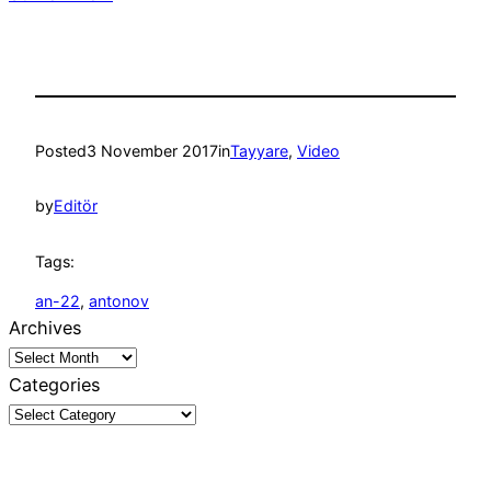
Posted
3 November 2017
in
Tayyare
, 
Video
by
Editör
Tags:
an-22
, 
antonov
Archives
Categories