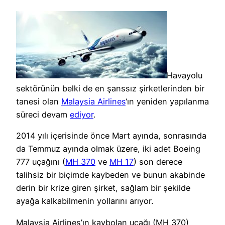
Havayolu
sektörünün belki de en şanssız şirketlerinden bir
tanesi olan
Malaysia Airlines
‘ın yeniden yapılanma
süreci devam
ediyor
.
2014 yılı içerisinde önce Mart ayında, sonrasında
da Temmuz ayında olmak üzere, iki adet Boeing
777 uçağını (
MH 370
ve
MH 17
) son derece
talihsiz bir biçimde kaybeden ve bunun akabinde
derin bir krize giren şirket, sağlam bir şekilde
ayağa kalkabilmenin yollarını arıyor.
Malaysia Airlines’ın kaybolan uçağı (MH 370)