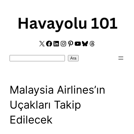
Skip
to
content
X
Facebook
LinkedIn
Instagram
Pinterest
YouTube
Bluesky
Threads
Search
Ara
Malaysia Airlines’ın
Uçakları Takip
Edilecek