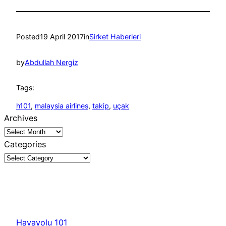
Posted
19 April 2017
in
Sirket Haberleri
by
Abdullah Nergiz
Tags:
h101
, 
malaysia airlines
, 
takip
, 
uçak
Archives
Categories
Havayolu 101