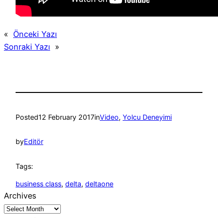
«
Önceki Yazı
Sonraki Yazı
»
Posted
12 February 2017
in
Video
, 
Yolcu Deneyimi
by
Editör
Tags:
business class
, 
delta
, 
deltaone
Archives