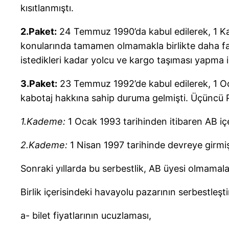
kısıtlanmıştı.
2.Paket:
24 Temmuz 1990’da kabul edilerek, 1 Kası
konularında tamamen olmamakla birlikte daha fazla 
istedikleri kadar yolcu ve kargo taşıması yapma i
3.Paket:
23 Temmuz 1992’de kabul edilerek, 1 Oca
kabotaj hakkına sahip duruma gelmişti. Üçüncü P
1.Kademe:
1 Ocak 1993 tarihinden itibaren AB içer
2.Kademe:
1 Nisan 1997 tarihinde devreye girmiş
Sonraki yıllarda bu serbestlik, AB üyesi olmamaları
Birlik içerisindeki havayolu pazarının serbestleşt
a- bilet fiyatlarının ucuzlaması,