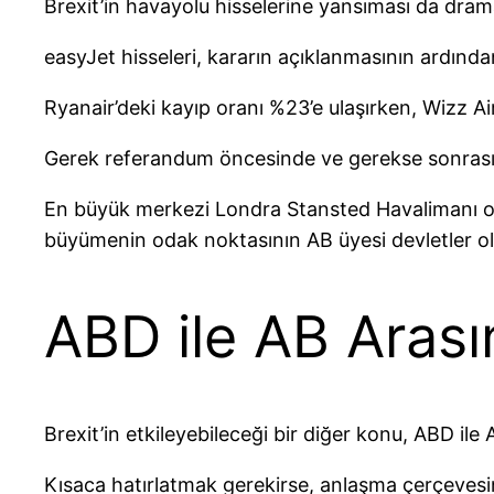
Brexit’in havayolu hisselerine yansıması da dram
easyJet hisseleri, kararın açıklanmasının ardında
Ryanair’deki kayıp oranı %23’e ulaşırken, Wizz 
Gerek referandum öncesinde ve gerekse sonrasınd
En büyük merkezi Londra Stansted Havalimanı olan
büyümenin odak noktasının AB üyesi devletler o
ABD ile AB Arası
Brexit’in etkileyebileceği bir diğer konu, ABD i
Kısaca hatırlatmak gerekirse, anlaşma çerçevesi