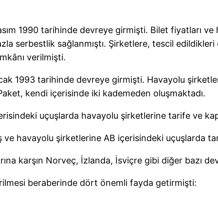
m 1990 tarihinde devreye girmişti. Bilet fiyatları ve h
serbestlik sağlanmıştı. Şirketlere, tescil edildikleri 
mkânı verilmişti.
k 1993 tarihinde devreye girmişti. Havayolu şirketle
aket, kendi içerisinde iki kademeden oluşmaktadı.
isindeki uçuşlarda havayolu şirketlerine tarife ve kapas
 ve havayolu şirketlerine AB içerisindeki uçuşlarda ta
na karşın Norveç, İzlanda, İsviçre gibi diğer bazı devle
irilmesi beraberinde dört önemli fayda getirmişti: