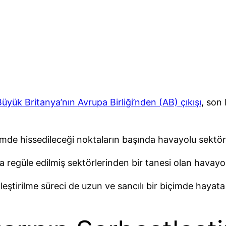
Büyük Britanya’nın Avrupa Birliği’nden (AB) çıkışı
, son
imde hissedileceği noktaların başında havayolu sektör
 regüle edilmiş sektörlerinden bir tanesi olan havayol
ştirilme süreci de uzun ve sancılı bir biçimde hayata 