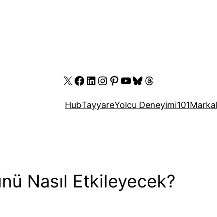
X
Facebook
LinkedIn
Instagram
Pinterest
YouTube
Bluesky
Threads
Hub
Tayyare
Yolcu Deneyimi
101
Marka
ünü Nasıl Etkileyecek?