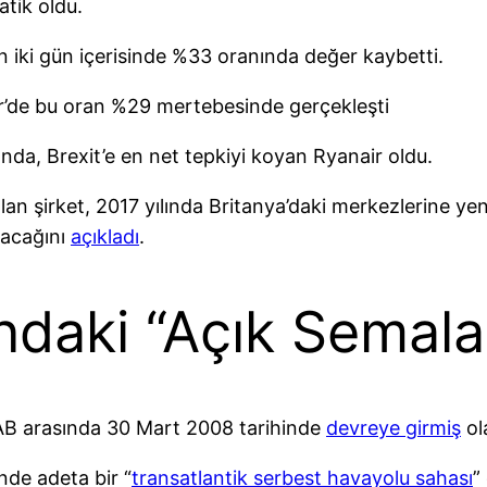
atik oldu.
n iki gün içerisinde %33 oranında değer kaybetti.
Air’de bu oran %29 mertebesinde gerçekleşti
a, Brexit’e en net tepkiyi koyan Ryanair oldu.
 şirket, 2017 yılında Britanya’daki merkezlerine yen
lacağını
açıkladı
.
ndaki “Açık Semala
le AB arasında 30 Mart 2008 tarihinde
devreye girmiş
ol
nde adeta bir “
transatlantik serbest havayolu sahası
”