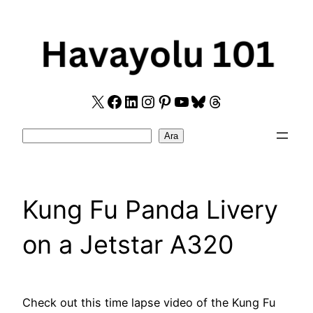
Skip
to
content
X
Facebook
LinkedIn
Instagram
Pinterest
YouTube
Bluesky
Threads
Search
Ara
Kung Fu Panda Livery
on a Jetstar A320
Check out this time lapse video of the Kung Fu