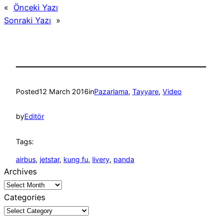
«
Önceki Yazı
Sonraki Yazı
»
Posted
12 March 2016
in
Pazarlama
, 
Tayyare
, 
Video
by
Editör
Tags:
airbus
, 
jetstar
, 
kung fu
, 
livery
, 
panda
Archives
Categories