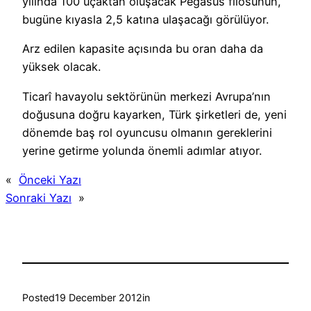
yılında 100 uçaktan oluşacak Pegasus filosunun,
bugüne kıyasla 2,5 katına ulaşacağı görülüyor.
Arz edilen kapasite açısında bu oran daha da
yüksek olacak.
Ticarî havayolu sektörünün merkezi Avrupa’nın
doğusuna doğru kayarken, Türk şirketleri de, yeni
dönemde baş rol oyuncusu olmanın gereklerini
yerine getirme yolunda önemli adımlar atıyor.
«
Önceki Yazı
Sonraki Yazı
»
Posted
19 December 2012
in