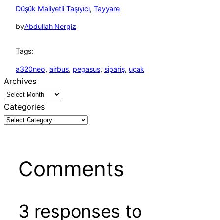
Düşük Maliyetli Taşıyıcı
, 
Tayyare
by
Abdullah Nergiz
Tags:
a320neo
, 
airbus
, 
pegasus
, 
sipariş
, 
uçak
Archives
Categories
Comments
3 responses to