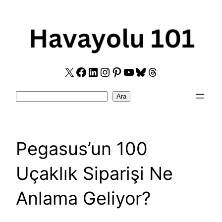
Skip
to
content
X
Facebook
LinkedIn
Instagram
Pinterest
YouTube
Bluesky
Threads
Search
Ara
Pegasus’un 100
Uçaklık Siparişi Ne
Anlama Geliyor?