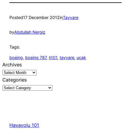
Posted
17 December 2012
in
Tayyare
by
Abdullah Nergiz
Tags:
boeing
, 
boeing 787
, 
h101
, 
tayyare
, 
uçak
Archives
Categories
Havayolu 101