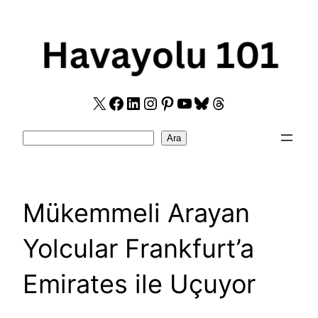
Skip
to
content
X
Facebook
LinkedIn
Instagram
Pinterest
YouTube
Bluesky
Threads
Search
Ara
Mükemmeli Arayan
Yolcular Frankfurt’a
Emirates ile Uçuyor