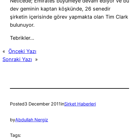
Neticede; Emirates büyümeye devam ediyor ve bu
dev geminin kaptan köşkünde, 26 senedir
şirketin içerisinde görev yapmakta olan Tim Clark
bulunuyor.
Tebrikler…
«
Önceki Yazı
Sonraki Yazı
»
Posted
3 December 2011
in
Sirket Haberleri
by
Abdullah Nergiz
Tags: