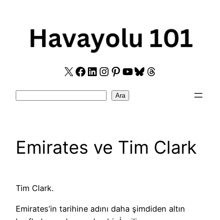
Skip
to
content
X
Facebook
LinkedIn
Instagram
Pinterest
YouTube
Bluesky
Threads
Search
Ara
Emirates ve Tim Clark
Tim Clark.
Emirates’in tarihine adını daha şimdiden altın