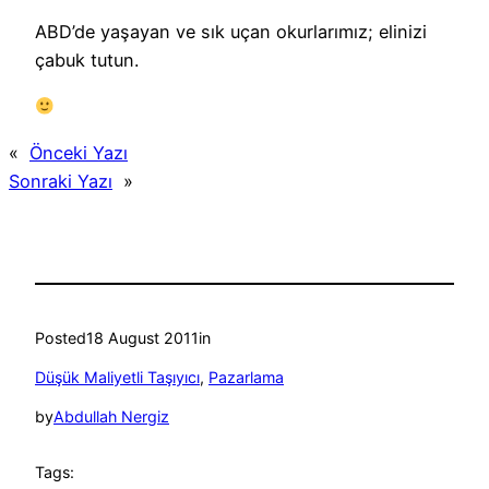
ABD’de yaşayan ve sık uçan okurlarımız; elinizi
çabuk tutun.
«
Önceki Yazı
Sonraki Yazı
»
Posted
18 August 2011
in
Düşük Maliyetli Taşıyıcı
, 
Pazarlama
by
Abdullah Nergiz
Tags: