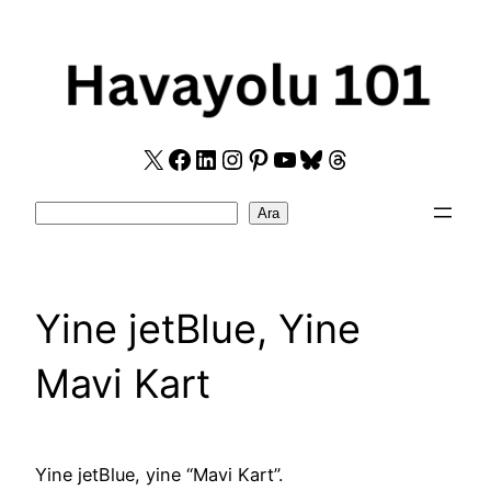
Skip
to
content
X
Facebook
LinkedIn
Instagram
Pinterest
YouTube
Bluesky
Threads
Search
Ara
Yine jetBlue, Yine
Mavi Kart
Yine jetBlue, yine “Mavi Kart”.