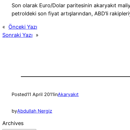
Son olarak Euro/Dolar paritesinin akaryakıt maliy
petroldeki son fiyat artışlarından, ABD’li rakiple
«
Önceki Yazı
Sonraki Yazı
»
Posted
11 April 2011
in
Akaryakıt
by
Abdullah Nergiz
Archives