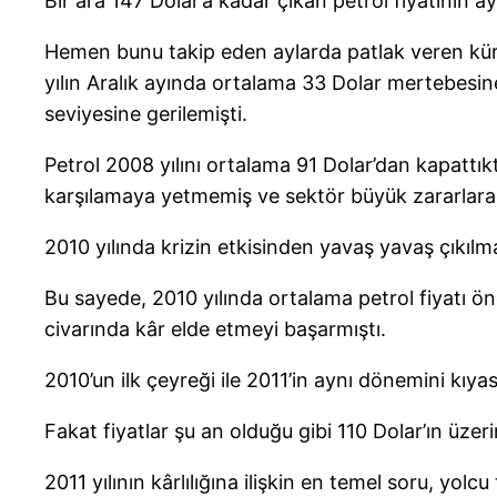
Bir ara 147 Dolar’a kadar çıkan petrol fiyatının a
Hemen bunu takip eden aylarda patlak veren küre
yılın Aralık ayında ortalama 33 Dolar mertebesine
seviyesine gerilemişti.
Petrol 2008 yılını ortalama 91 Dolar’dan kapattık
karşılamaya yetmemiş ve sektör büyük zararlara 
2010 yılında krizin etkisinden yavaş yavaş çıkılm
Bu sayede, 2010 yılında ortalama petrol fiyatı ö
civarında kâr elde etmeyi başarmıştı.
2010’un ilk çeyreği ile 2011’in aynı dönemini kıy
Fakat fiyatlar şu an olduğu gibi 110 Dolar’ın üz
2011 yılının kârlılığına ilişkin en temel soru, yol