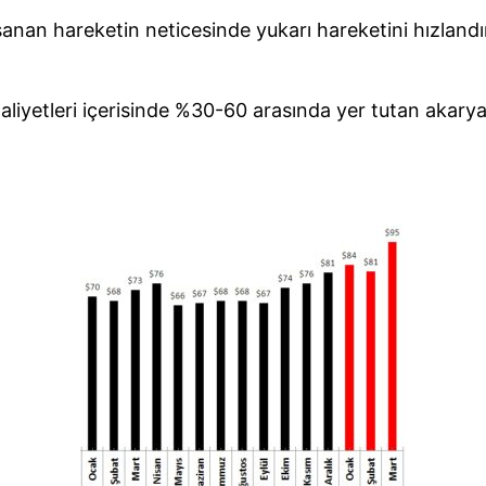
nan hareketin neticesinde yukarı hareketini hızlandıra
liyetleri içerisinde %30-60 arasında yer tutan akaryak