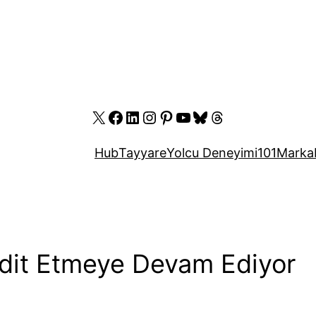
X
Facebook
LinkedIn
Instagram
Pinterest
YouTube
Bluesky
Threads
Hub
Tayyare
Yolcu Deneyimi
101
Marka
Tehdit Etmeye Devam Ediyor