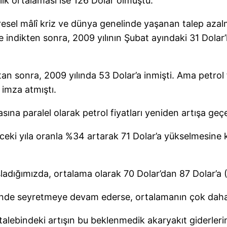
ylık ortalaması ise 126 Dolar olmuştu.
sel mâlî kriz ve dünya genelinde yaşanan talep azalm
 indikten sonra, 2009 yılının Şubat ayındaki 31 Dolar’
tan sonra, 2009 yılında 53 Dolar’a inmişti. Ama petrol
imza atmıştı.
asına paralel olarak petrol fiyatları yeniden artışa ge
nceki yıla oranla %34 artarak 71 Dolar’a yükselmesine 
asladığımızda, ortalama olarak 70 Dolar’dan 87 Dolar’a
erinde seyretmeye devam ederse, ortalamanın çok daha f
cu talebindeki artışın bu beklenmedik akaryakıt giderler