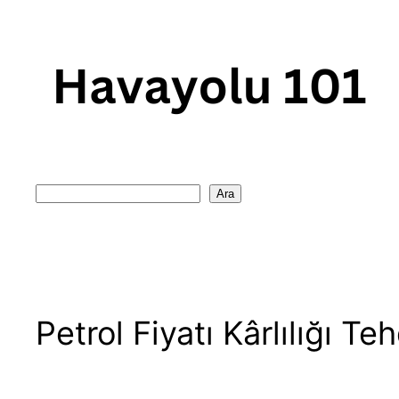
Skip
to
content
Search
Ara
Petrol Fiyatı Kârlılığı 