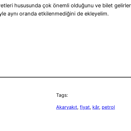
etleri hususunda çok önemli olduğunu ve bilet gelirleri
riyle aynı oranda etkilenmediğini de ekleyelim.
Tags:
Akaryakıt
, 
fiyat
, 
kâr
, 
petrol