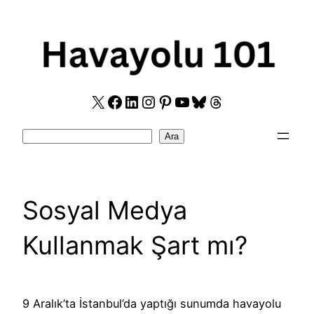
Skip
to
content
X
Facebook
LinkedIn
Instagram
Pinterest
YouTube
Bluesky
Threads
Search
Ara
Sosyal Medya
Kullanmak Şart mı?
9 Aralık’ta İstanbul’da yaptığı sunumda havayolu