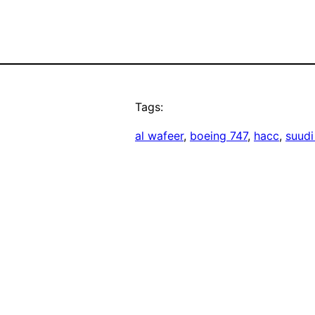
Tags:
al wafeer
, 
boeing 747
, 
hacc
, 
suudi