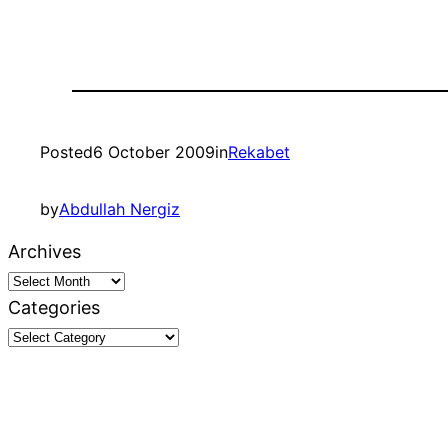
Posted
6 October 2009
in
Rekabet
by
Abdullah Nergiz
Archives
Categories