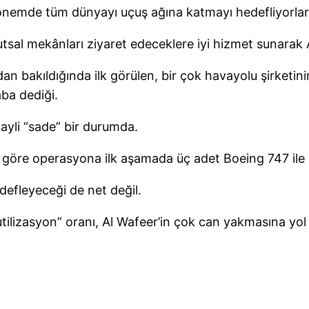
dönemde tüm dünyayı uçuş ağına katmayı hedefliyorlar
sal mekânları ziyaret edeceklere iyi hizmet sunarak A
ıdan bakıldığında ilk görülen, bir çok havayolu şirket
ba dediği.
ayli “sade” bir durumda.
e göre operasyona ilk aşamada üç adet Boeing 747 ile
defleyeceği de net değil.
tilizasyon” oranı, Al Wafeer’in çok can yakmasına yol a