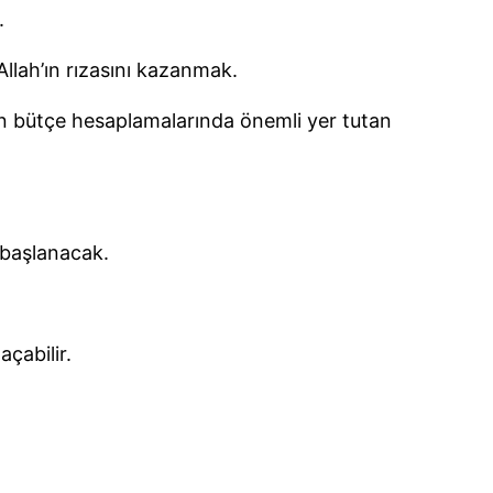
.
llah’ın rızasını kazanmak.
inin bütçe hesaplamalarında önemli yer tutan
 başlanacak.
çabilir.