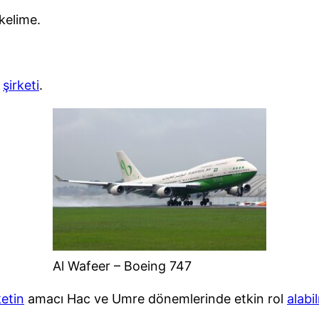
kelime.
u
şirketi
.
Al Wafeer – Boeing 747
ketin
amacı Hac ve Umre dönemlerinde etkin rol
alabi