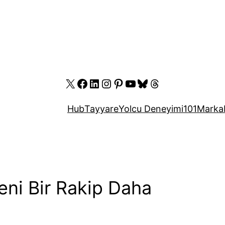
X
Facebook
LinkedIn
Instagram
Pinterest
YouTube
Bluesky
Threads
Hub
Tayyare
Yolcu Deneyimi
101
Marka
ni Bir Rakip Daha