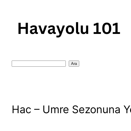
Skip
to
content
Search
Ara
Hac – Umre Sezonuna Ye