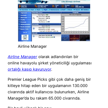
Airline Manager
Airline Manager
olarak adlandırılan bir
online havayolu şirket yöneticiliği uygulaması
ortalığı kasıp kavuruyor
.
Premier League Picks gibi çok daha geniş bir
kitleye hitap eden bir uygulamanın 130.000
civarında aktif kullanıcısı bulunurken, Airline
Manager’da bu rakam 65.000 civarında.