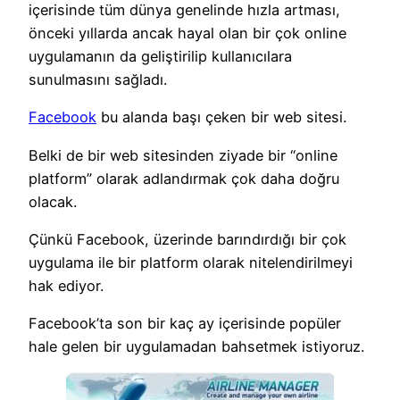
içerisinde tüm dünya genelinde hızla artması,
önceki yıllarda ancak hayal olan bir çok online
uygulamanın da geliştirilip kullanıcılara
sunulmasını sağladı.
Facebook
bu alanda başı çeken bir web sitesi.
Belki de bir web sitesinden ziyade bir “online
platform” olarak adlandırmak çok daha doğru
olacak.
Çünkü Facebook, üzerinde barındırdığı bir çok
uygulama ile bir platform olarak nitelendirilmeyi
hak ediyor.
Facebook’ta son bir kaç ay içerisinde popüler
hale gelen bir uygulamadan bahsetmek istiyoruz.