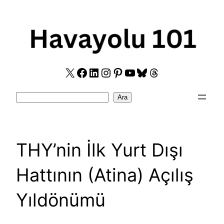
Skip
to
content
X
Facebook
LinkedIn
Instagram
Pinterest
YouTube
Bluesky
Threads
Search
Ara
THY’nin İlk Yurt Dışı
Hattının (Atina) Açılış
Yıldönümü