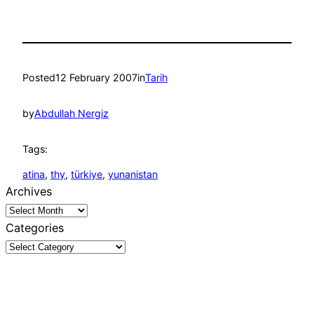
Posted
12 February 2007
in
Tarih
by
Abdullah Nergiz
Tags:
atina
, 
thy
, 
türkiye
, 
yunanistan
Archives
Categories