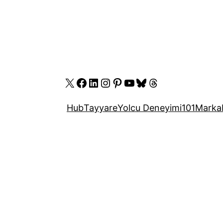
X
Facebook
LinkedIn
Instagram
Pinterest
YouTube
Bluesky
Threads
Hub
Tayyare
Yolcu Deneyimi
101
Marka