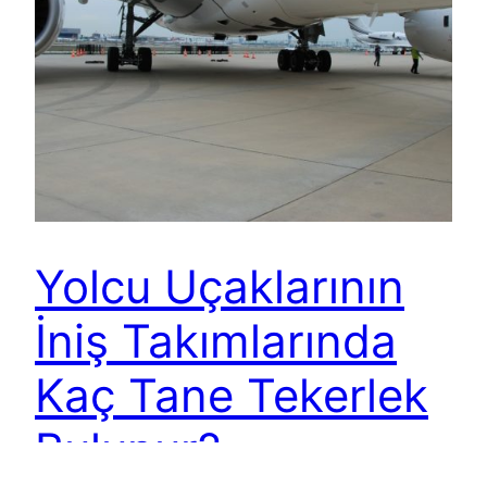
Yolcu Uçaklarının
İniş Takımlarında
Kaç Tane Tekerlek
Bulunur?