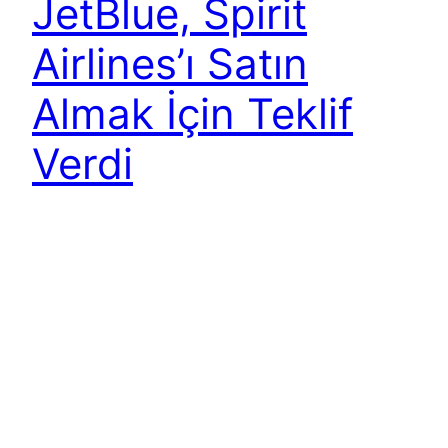
JetBlue, Spirit
Airlines’ı Satın
Almak İçin Teklif
Verdi
ABD’nin dinamik havayolu şirketi JetBlue, Spirit
Airlines’ı satın almak için teklif verdi. Tam
anlamıyla sürpriz niteliğindeki bu teklif hisse
başına 33 USD; bir başka deyişle 3,6 milyar USD
tutarında. Bu fiyat, Frontier Airlines’ın geçtiğimiz
şubat ayının başında Spirit’e yaptığı teklifin %33
oranında üzerinde. Spirit hisselerinin borsadaki
durumuna bakacak olursak da durum benzer. 4
Nisan 2022…