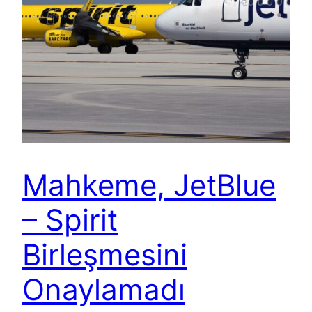
Mahkeme, JetBlue
– Spirit
Birleşmesini
Onaylamadı