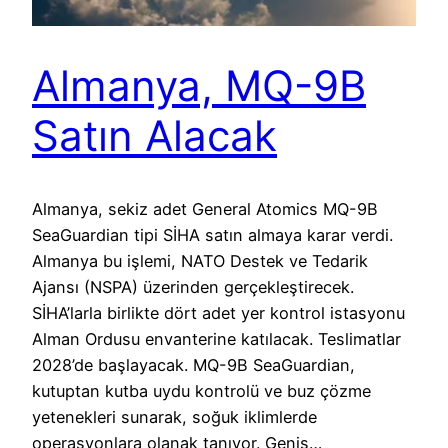
Almanya, MQ-9B
Satın Alacak
Almanya, sekiz adet General Atomics MQ-9B
SeaGuardian tipi SİHA satın almaya karar verdi.
Almanya bu işlemi, NATO Destek ve Tedarik
Ajansı (NSPA) üzerinden gerçekleştirecek.
SİHA’larla birlikte dört adet yer kontrol istasyonu
Alman Ordusu envanterine katılacak. Teslimatlar
2028’de başlayacak. MQ-9B SeaGuardian,
kutuptan kutba uydu kontrolü ve buz çözme
yetenekleri sunarak, soğuk iklimlerde
operasyonlara olanak tanıyor. Geniş…