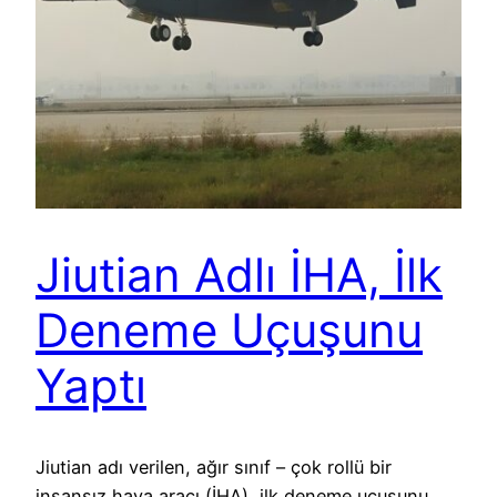
Jiutian Adlı İHA, İlk
Deneme Uçuşunu
Yaptı
Jiutian adı verilen, ağır sınıf – çok rollü bir
insansız hava aracı (İHA), ilk deneme uçuşunu