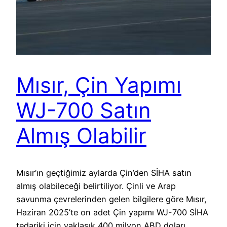
Mısır, Çin Yapımı
WJ-700 Satın
Almış Olabilir
Mısır’ın geçtiğimiz aylarda Çin’den SİHA satın
almış olabileceği belirtiliyor. Çinli ve Arap
savunma çevrelerinden gelen bilgilere göre Mısır,
Haziran 2025’te on adet Çin yapımı WJ-700 SİHA
tedariki için yaklaşık 400 milyon ABD doları