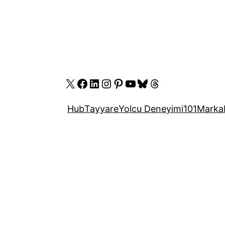
X
Facebook
LinkedIn
Instagram
Pinterest
YouTube
Bluesky
Threads
Hub
Tayyare
Yolcu Deneyimi
101
Marka