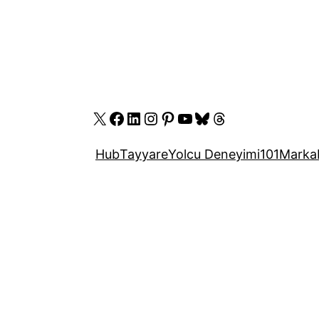
X
Facebook
LinkedIn
Instagram
Pinterest
YouTube
Bluesky
Threads
Hub
Tayyare
Yolcu Deneyimi
101
Marka