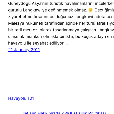
Güneydoğu Asya’nın turistik havalimanlarını incelerk
gururlu Langkawi’ye değinmemek olmaz.
Geçtiğimiz
ziyaret etme fırsatını bulduğumuz Langkawi adeta cen
Malezya hükûmeti tarafından içinde her türlü atraksi
bir tatil merkezi olarak tasarlanmaya çalışılan Langka
ulaşmak mümkün olmakla birlikte, bu küçük adaya en r
havayolu ile seyahat ediliyor.…
21 January 2011
Havayolu 101
İletişim
Hakkımızda
KVKK
Gizlilik Politikası