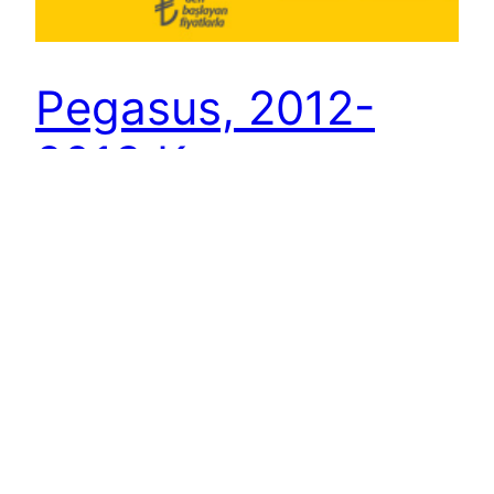
Pegasus, 2012-
2013 Kış
Kampanyasını
Başlattı
Pegasus Airlines, Türkiye’de düşük maliyetli
taşıyıcı iş modelini nispeten en iyi uygulayan
havayolu şirketi. Bu kapsamda Pegasus da;
Ryanair, easyJet, Southwest, JetBlue gibi
şirketlerin sık sık uyguladıkları 6-7 ay sonrasının