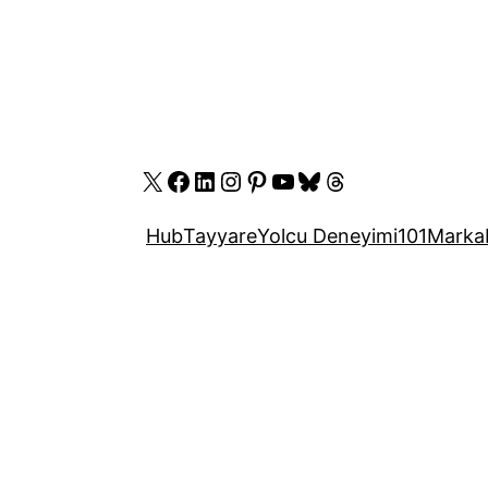
X
Facebook
LinkedIn
Instagram
Pinterest
YouTube
Bluesky
Threads
Hub
Tayyare
Yolcu Deneyimi
101
Marka