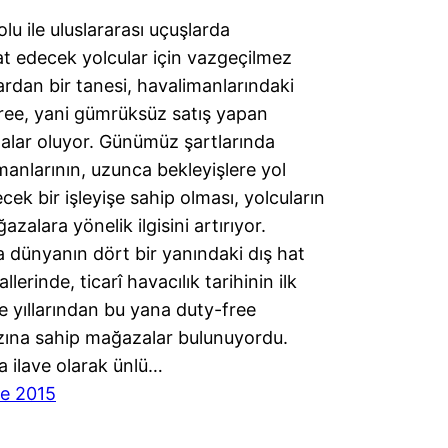
lu ile uluslararası uçuşlarda
t edecek yolcular için vazgeçilmez
ardan bir tanesi, havalimanlarındaki
ree, yani gümrüksüz satış yapan
lar oluyor. Günümüz şartlarında
manlarının, uzunca bekleyişlere yol
cek bir işleyişe sahip olması, yolcuların
zalara yönelik ilgisini artırıyor.
a dünyanın dört bir yanındaki dış hat
llerinde, ticarî havacılık tarihinin ilk
e yıllarından bu yana duty-free
zına sahip mağazalar bulunuyordu.
a ilave olarak ünlü…
e 2015