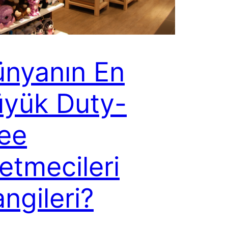
nyanın En
yük Duty-
ee
letmecileri
ngileri?