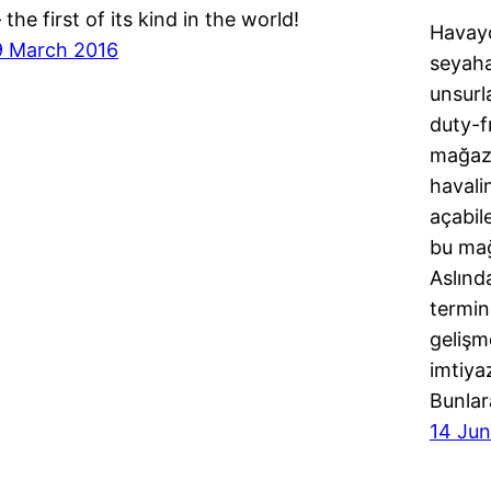
 the first of its kind in the world!
Havayo
9 March 2016
seyaha
unsurl
duty-f
mağaza
havali
açabile
bu mağa
Aslınd
termina
gelişm
imtiya
Bunlar
14 Jun