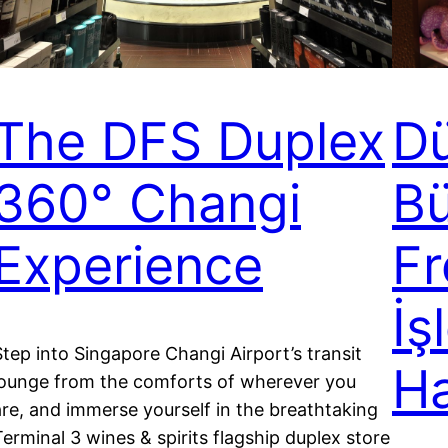
The DFS Duplex
Dü
360° Changi
Bü
Experience
Fr
İş
Step into Singapore Changi Airport’s transit
Ha
lounge from the comforts of wherever you
are, and immerse yourself in the breathtaking
Terminal 3 wines & spirits flagship duplex store