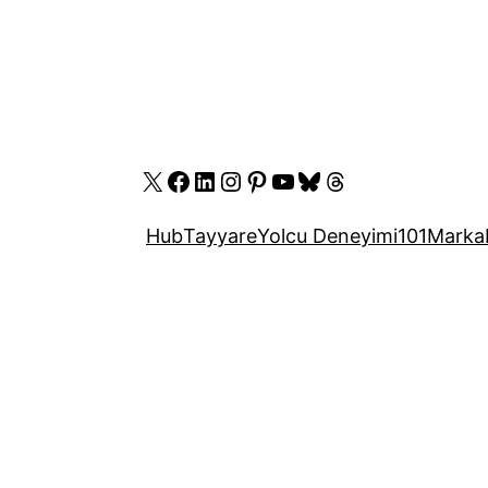
X
Facebook
LinkedIn
Instagram
Pinterest
YouTube
Bluesky
Threads
Hub
Tayyare
Yolcu Deneyimi
101
Marka