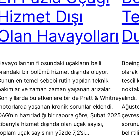
Hizmet Dışı
Te
Olan Havayolları
D
avayollarının filosundaki uçakların belli
Boeing,
orandaki bir bölümü hizmet dışında oluyor.
olarak
Bunun en temel sebebi rutin yapılan teknik
tescil
bakımlar ve zaman zaman yaşanan arızalar.
noktal
Son yıllarda bu etkenlere bir de Pratt & Whitney
alındı
motorlarda yaşanan kronik sorunlar eklendi.
Ağusto
OAG’nin hazırladığı bir rapora göre, Şubat 2025
çevres
tibarıyla hizmet dışında olan uçak sayısı,
sorunu
toplam uçak sayısının yüzde 7,2’si…
belirti