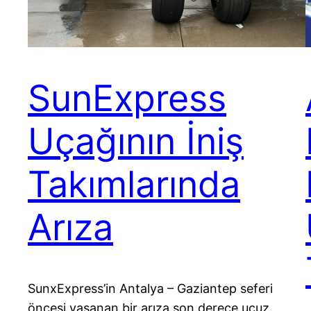
SunExpress
Uçağının İniş
Takımlarında
Arıza
SunxExpress’in Antalya – Gaziantep seferi
öncesi yaşanan bir arıza son derece ucuz