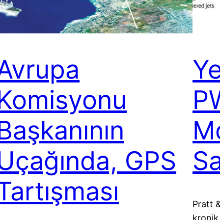
Avrupa
Ye
Komisyonu
P
Başkanının
Mo
Uçağında, GPS
Sa
Tartışması
Pratt 
kronik