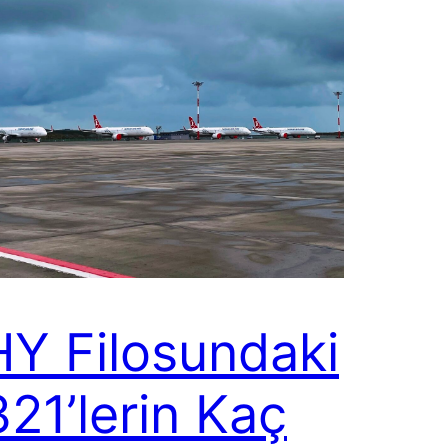
Y Filosundaki
21’lerin Kaç