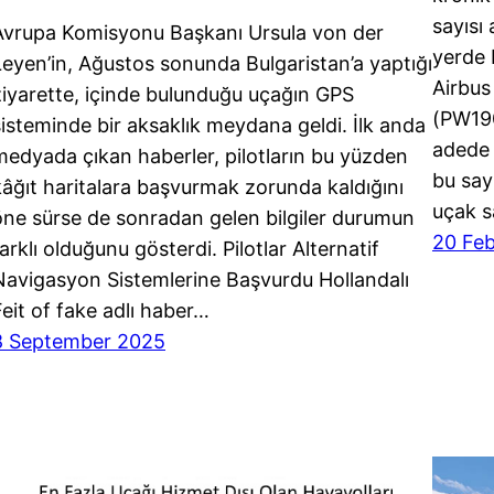
sayısı
Avrupa Komisyonu Başkanı Ursula von der
yerde 
Leyen’in, Ağustos sonunda Bulgaristan’a yaptığı
Airbu
ziyarette, içinde bulunduğu uçağın GPS
(PW190
sisteminde bir aksaklık meydana geldi. İlk anda
adede 
medyada çıkan haberler, pilotların bu yüzden
bu say
kâğıt haritalara başvurmak zorunda kaldığını
uçak s
öne sürse de sonradan gelen bilgiler durumun
20 Fe
arklı olduğunu gösterdi. Pilotlar Alternatif
Navigasyon Sistemlerine Başvurdu Hollandalı
Feit of fake adlı haber…
8 September 2025