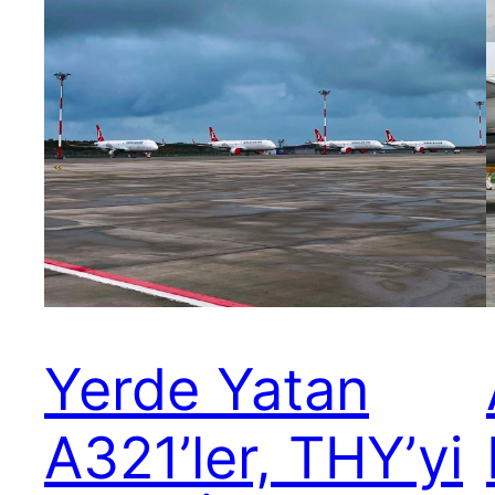
Yerde Yatan
A321’ler, THY’yi