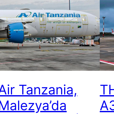
Air Tanzania,
TH
Malezya’da
A3