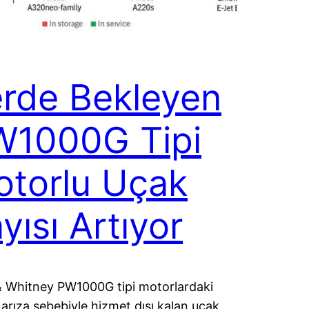
rde Bekleyen
W1000G Tipi
torlu Uçak
yısı Artıyor
& Whitney PW1000G tipi motorlardaki
 arıza sebebiyle hizmet dışı kalan uçak