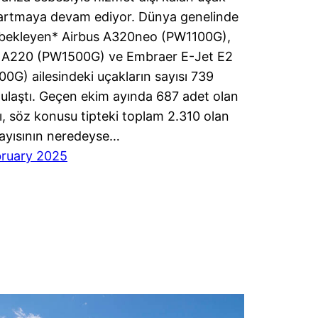
 artmaya devam ediyor. Dünya genelinde
bekleyen* Airbus A320neo (PW1100G),
s A220 (PW1500G) ve Embraer E-Jet E2
0G) ailesindeki uçakların sayısı 739
ulaştı. Geçen ekim ayında 687 adet olan
ı, söz konusu tipteki toplam 2.310 olan
ayısının neredeyse…
bruary 2025