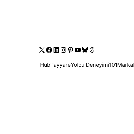
X
Facebook
LinkedIn
Instagram
Pinterest
YouTube
Bluesky
Threads
Hub
Tayyare
Yolcu Deneyimi
101
Marka