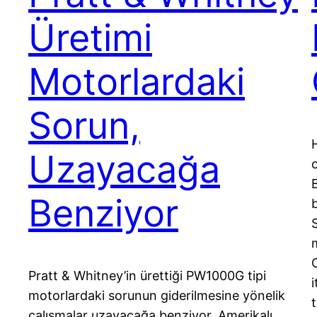
Üretimi
Motorlardaki
Sorun,
H
Uzayacağa
Benziyor
Pratt & Whitney’in ürettiği PW1000G tipi
i
motorlardaki sorunun giderilmesine yönelik
çalışmalar uzayacağa benziyor. Amerikalı