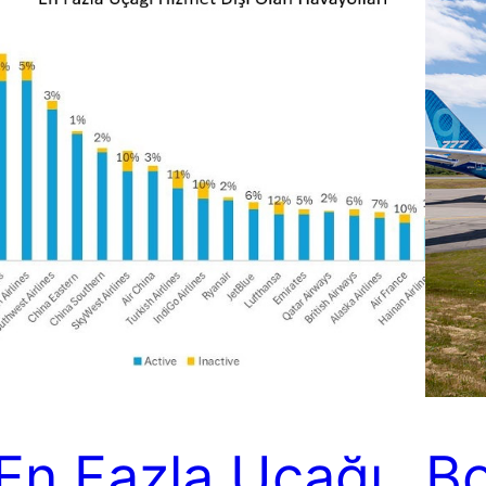
En Fazla Uçağı
Bo